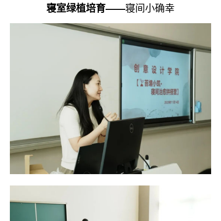
寝室绿植培育——
寝间小确幸