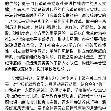
的优势；勇于自我革命是党永葆先进性纯洁性的强大支
撑；全面从严治党是新时代党的自我革命的伟大实践。二
是深刻把握新时代党的自我革命宝贵经验。通过梳理党的
十八大以来党中央实施的一系列历史性改革、取得的一系
列历史性成就，总结出强思想、讲政治、严纪律、治腐
败、建制度等五个方面的重要经验。三是以自我革命精神
推进办学治校水平不断提升。张基宏强调：各单位要把政
治建设摆在首位，坚守社会主义办学方向；打破思维惯
性，树立自我革命意识；革除作风惰性，树立你追我赶的
新风；增强党组织政治功能，打造坚强的战斗堡垒；坚守
纪律底线，打造清廉务实的干部人才队伍；构建科学合理
的制度规范体系，提升学校治理能力。
党委副书记、纪委书记张岩鸿传达了上级有关工作部
署，对学校纪律教育学习月活动进行动员。结合今年“勇于
自我革命，永葆先进纯洁”的活动主题，学校将举办党章党
规党纪教育培训班、纪律教育专题培训、纪律教育学习主
题党课、廉洁培训和廉洁宣誓、青少年廉洁养成行动、涵
养好家风等活动。要求全体党员在纪律教育学习月活动中