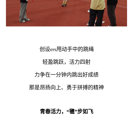
创设ers甩动手中的跳绳
轻盈跳跃，活力四射
力争在一分钟内跳出好成绩
那是昂扬向上、勇于拼搏的精神
青春活力，“毽”步如飞