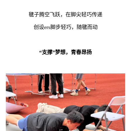
毽子腾空飞跃，在脚尖轻巧传递
创设ers脚步轻巧，随毽而动
“支撑”梦想，青春昂扬