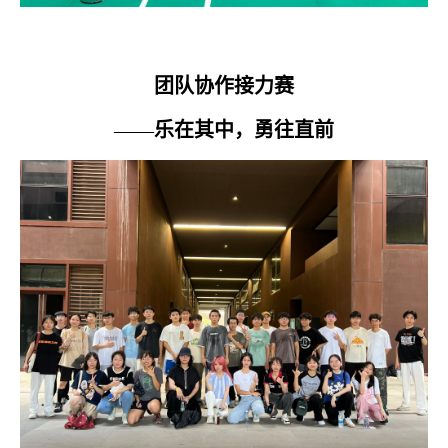
团队协作接力赛
——
乐在其中，勇往直前