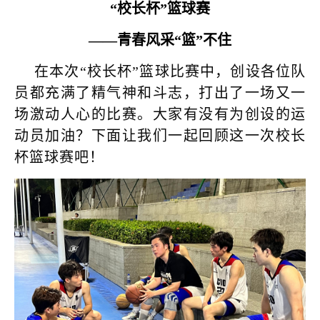
“校长杯”篮球赛
——青春风采“篮”不住
在本次“校长杯”篮球比赛中，创设各位队
员都充满了精气神和斗志，打出了一场又一
场激动人心的比赛。大家有没有为创设的运
动员加油？下面让我们一起回顾这一次校长
杯篮球赛吧！