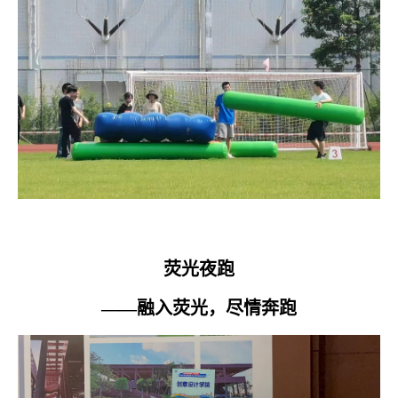
荧光夜跑
——融入荧光，尽情奔跑