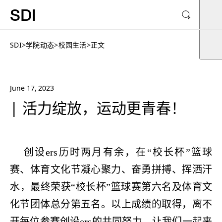
SDI
SDI
>
学院动态
>
校园生活
>
正文
June 17, 2023
| 活力绽放，运动更青春！
创设ers历时两月有余，在“校长杯”篮球
赛、体育文化节凝心聚力、奋勇拼搏、挥洒汗
水，最终荣获“校长杯”篮球赛第六名及体育文
化节团体总分第五名。以上成绩的取得，离不
开每位参赛创设ers的共同努力，让我们一起来