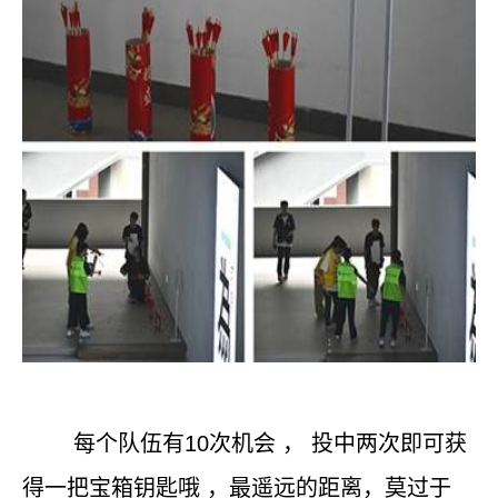
每个队伍有
10
次机会
，
投中两次即可获
得一把宝箱钥匙哦
，最遥远的距离，莫过于