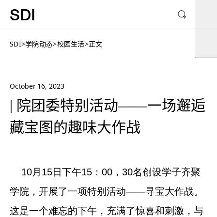
SDI
SDI
>
学院动态
>
校园生活
>
正文
October 16, 2023
| 院团委特别活动——一场邂逅
藏宝图的趣味大作战
10
月
15
日下午
15
：
00
，
30
名创设学子齐聚
学院，开展了一项特别活动——寻宝大作战。
这是一个难忘的下午，充满了惊喜和刺激，与