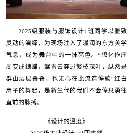
2025级服装与服饰设计1班同学以雅致
灵动的演绎，为现场注入了温润的东方美学
气息，成为舞台中的一抹亮色。“想化作庄
周变成蝴蝶，驾青云穿过繁枝茂叶，纵然是
群山层层叠叠，也无心在此流连停歇”红白
扇子的舞起，是新生代的我们不会停息勇往
直前的脉搏。
《设计的温度》