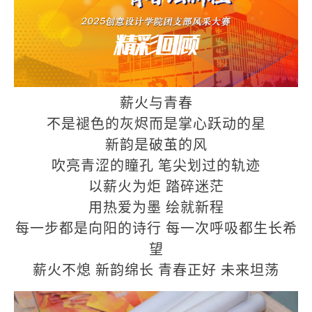
薪火与
青春
不是褪色的灰烬而是掌心跃动的星
新韵是破茧的风
吹亮青涩的瞳孔
笔尖划过的轨迹
以薪火为炬
踏碎迷茫
用热爱为墨
绘就新程
每一步都是向阳的诗行
每一次呼吸都生长希
望
薪火不熄
新韵绵长
青春正好
未来坦荡