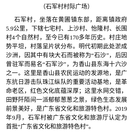
（石军村村际广场）
石军村，坐落在黄圃镇东部，距离镇政府
5.9公里，下辖七宅村、上沙村、怡隆村、长围
村4个自然村，至今已有170多年历史。村庄地
势平坦，村落呈片状分布。明代初期此处淤成
沙洲，因其中有块大石而被称为“石沙”，后因
曾驻军而易名“石军沙”，为香山县东海十六沙
之一。这里是香山县农民运动的发源地，是广
东抗日游击队珠江纵队的重要活动基地，是革
命老区，红色文化底蕴深厚；这里水网交错，
田野阡陌间一派郁郁葱葱之景，绿色生态发展
前景美好，是广东省文化和旅游特色村。2019
年9月，石军村被广东省文化和旅游厅认定为
首批“广东省文化和
旅游特色村”。