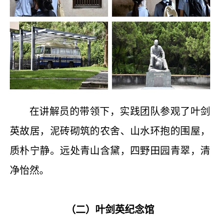
在讲解员的带领下，实践团队参观了叶剑
英故居，泥砖砌筑的农舍、山水环抱的围屋，
质朴宁静。远处青山含黛，四野田园青翠，清
净怡然。
（二）叶剑英纪念馆