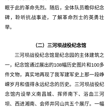
眠于此的革命先烈。随后，全体队员瞻仰纪念
碑，聆听抗战事迹，了解革命烈士的英勇壮
举。
（二）三河坝战役纪念馆
三河坝战役纪念馆
是纪念园的主体建筑之
一，纪念馆通过展出的
108
幅历史图片和
100
多
件文物，真实地再现了我军建军史上那一段峥
嵘岁月和值得永远纪念的历史。三河坝战役纪
念馆内设举义南昌城、挥师南下、浴血三河
坝、西进湘南、会师井冈山共五个展厅。一幅