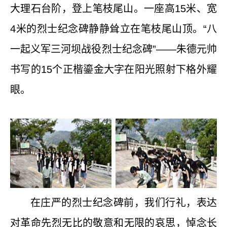
大理石台阶，登上笔枝尾山。一座高
15
米、宽
4
米的烈士纪念碑静静耸立在笔枝尾山顶。“八
一起义军三河坝战役烈士纪念碑”——朱德元帅
书写的
15
个正楷鎏金大字在阳光照射下格外耀
眼。
在庄严的烈士纪念碑前，我们行礼，表达
对革命先烈无比的敬意和无限的哀思，悼念长