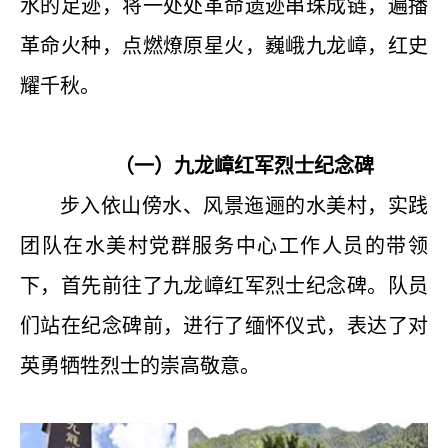
水的足迹，将一处处革命遗迹串珠成链，遍播
革命火种，点燃燎原星火，巍峨九龙嶂，红史
耀千秋。
（一）九龙嶂红军烈士纪念碑
步入依山傍水、风景迤逦的水美村，实践
团队在水美村党群服务中心工作人员的带领
下，首先前往了九龙嶂红军烈士纪念碑。队员
们站在纪念碑前，进行了缅怀仪式，表达了对
英勇牺牲烈士的崇高敬意。