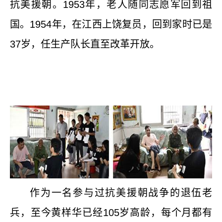
抗美援朝。
1953
年，老人随同志愿军回到祖
国。
1954
年，在江西上饶复员，回到家时已是
37
岁，任生产队长直至改革开放。
作为一名参与过抗美援朝战争的退伍老
兵，至今黄样华已经
105
岁高龄，每个月都有