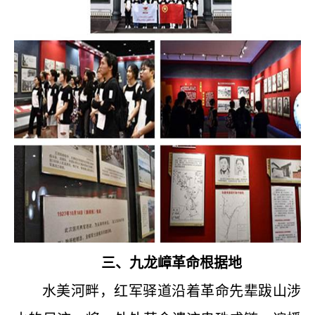
三、九龙嶂革命根据地
水美河畔，红军驿道沿着革命先辈跋山涉