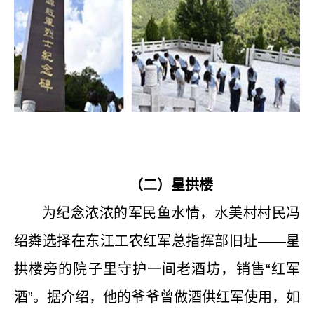
（二）星拱楼
为纪念浓浓的军民鱼水情，水美村村民冯
绍
粦
选择在东江工农红军总指挥部旧址——星
拱楼旁的院子里守护一间老酒坊，销售“红军
酒”。据介绍，他的爷爷曾做酒供红军使用，如