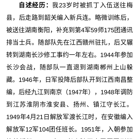
自述经历：
我
23
岁时被抓丁入伍送往梅
县，后走路到韶关编入新兵连。略微训练后，
被送往湖南衡阳，补充到第
4
军
59
师
175
团通讯
排当士兵。随部队先在江西赣州驻扎，后又辗
转到湖南长沙修工事约一年左右。
1944
年参加
长沙会战，随部队一直退到湖南郴州上山躲
藏。
1946
年，日军投降后部队开到江西南昌整
编，后经九江到南京（
1947
年），
1948
年调防
到江苏淮阴市淮安县、扬州、镇江守长江。
1949
年
4
月
21
日解放军渡长江时，在安徽编入
解放军
12
军
104
团任班长。
1951
年，入朝参加