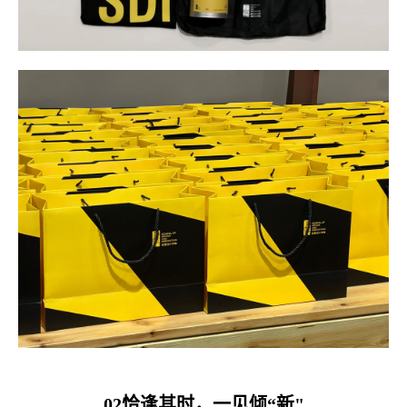
02恰逢其时，一见倾“新"