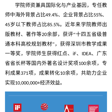
学院师资兼具国际化与产业基因，专任教
师中海外背景占比
、企业背景占比
、
49.4%
55%
岁以下教师占比
。近年来学院教师出
45
85.5%
版教材、著作等
余部，获评“十四五省级普
20
通本科高校规划教材”，获得深圳市教学成果
一等奖，学院师生获得红点、
、
、广东
iF
IDEA
省省长杯等国内外著名设计奖项
余项，专
100
利成果
项，成果转化
余项，共助力企业
371
10
实现
经济效益。
10,000,000+