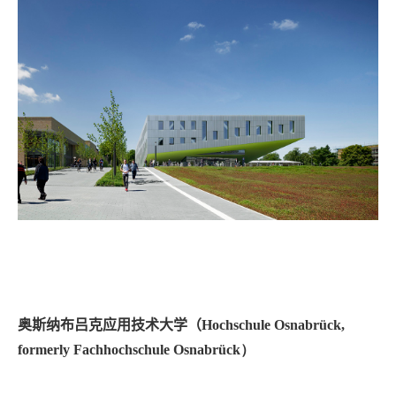
奥斯纳布吕克应用技术大学（
Hochschule Osnabr
ück,
formerly Fachhochschule Osnabrück
）